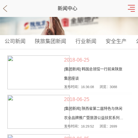
新闻中心
公司新闻
陕旅集团新闻
行业新闻
安全生产
2018-06-25
[集团新闻] 韩国总领馆一行前来陕旅
集团座谈
发布时间：16:36:08
浏览：3088
2018-06-25
[集团新闻] 陕西省第二届特色与休闲
农业品牌推广暨旅游公益扶贫系列活
发布时间：16:29:52
浏览：2699
动正式启动