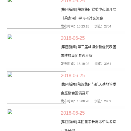
2018-06-25
[集团新闻] 陕旅集团党委中心组开展
《梁家河》学习研讨交流会
发布时间：16:23:15
浏览：2784
2018-06-25
[集团新闻] 第三届丝博会新疆代表团
来陕旅集团参观考察
发布时间：16:19:02
浏览：3054
2018-06-25
[集团新闻] 陕旅集团与航天基地管委
会座谈会圆满召开
发布时间：16:08:20
浏览：2939
2018-06-25
[集团新闻] 集团董事长周冰带队考察
江浙民宿