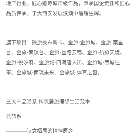
地产行业，匠心雕琢城市级作品，秉承国企责任和匠心
品质传承，于大西安发展浪潮中熠熠生辉。
旗下项目：陕旅豪布斯卡、金旅·金旅城、金旅·南星
台、金旅·南璟台、金旅·丝路云锦、金旅·航旅天境、
金旅·悦汐府、金旅城·四海唐人街、金旅城·西城往
事、金旅城·南璟未来、金旅城·体育之窗。
三大产品谱系
构筑居旅理想生活范本
云旅系
————诗意栖居的精神原乡