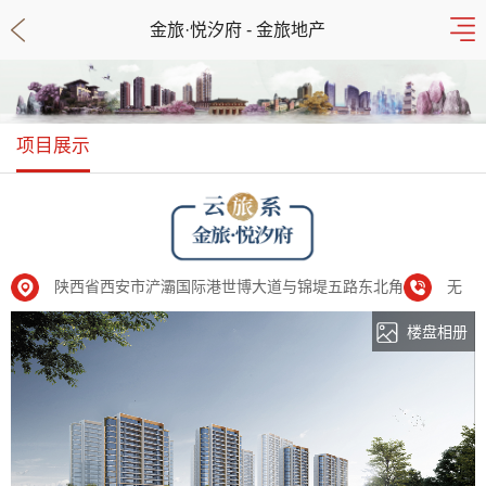
金旅·悦汐府 - 金旅地产
项目展示
陕西省西安市浐灞国际港世博大道与锦堤五路东北角
无
楼盘相册