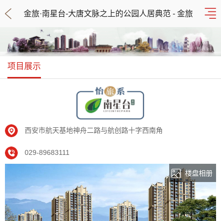
金旅·南星台-大唐文脉之上的公园人居典范 - 金旅
地产
项目展示
西安市航天基地神舟二路与航创路十字西南角
029-89683111
楼盘相册