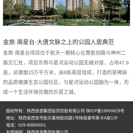
金旅·南星台-大唐文脉之上的公园人居典范
金旅·南星台项目位于航天一期核心位置航创路与神州二
路交汇处，项目东侧与星河运动公园无缝对接，占地47.9
亩，总建面15万平方米，由6栋高层组成，打造的是稀缺
的品质健康生态公园社区，与星河运动公园融为一体，形
成一个生活环境优雅的乐居之城。
版权所有：陕西旅游集团投资控股有限公司
陕ICP备19000629号
地址：陕西省西安市航天基地航创路1号陕旅豪布斯卡A座13F
电话：029-89800051
友情链接：
陕西旅游集团有限公司