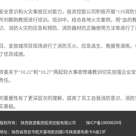
全意识和火灾事故应对能力，投资控股公司积极开展“119消防
刘鹏刚教授进行培训。培训中，结合各地火灾案例，用“血的教
识、消防火灾的应急和预防、消防器材的正确使用方法等进行了
目、金旅城项目现场进行了消防灭火、应急逃生、救援等演练。
了优异成绩。
于“10.22”和“10.27”两起较大事故惨痛教训切实加强企
责任。
的重要性有了更深层次的理解，提高了员工自我消防意识、消防
实基础。
版权所有： 陕西旅游集团投资控股有限公司
陕ICP备19000629号
地址：陕西省西安市航天基地航创路1号陕旅豪布斯卡A座13F