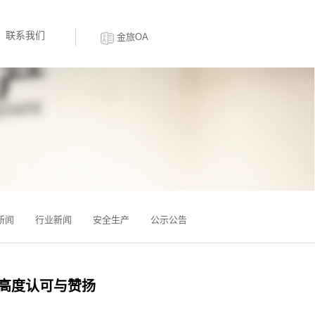
联系我们
金旅OA
新闻
行业新闻
安全生产
公示公告
高度认可与赞扬