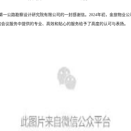
交第一公路勘察设计研究院有限公司的一封感谢信。2024年初，金旅物业
的会议服务中提供的专业、高效和贴心的服务给予了高度的认可与表扬。