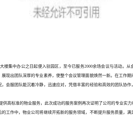
大楼集中办公之日起便入驻园区，至今已服务2000余场会议与活动。从
，展现出团队深厚的专业素养，使整个会议管理面貌焕然一新。在工作期
况，会服团队能沉着冷静，迅速应对，凭借丰富的经验和高效的团队协作
提供高标准的物业服务，此次成功的服务案例再次证明了公司的专业实力
后的工作中，物业公司将继续开拓新的服务领域，不断提升服务质量，满