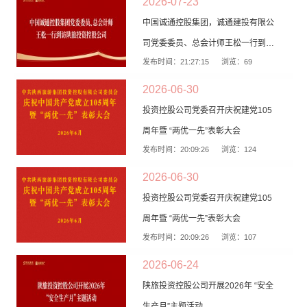
2026-07-23
中国诚通控股集团，诚通建投有限公
司党委委员、总会计师王松一行到访
发布时间：21:27:15
浏览：69
陕旅投资控股公司
2026-06-30
投资控股公司党委召开庆祝建党105
周年暨 “两优一先”表彰大会
发布时间：20:09:26
浏览：124
2026-06-30
投资控股公司党委召开庆祝建党105
周年暨 “两优一先”表彰大会
发布时间：20:09:26
浏览：107
2026-06-24
陕旅投资控股公司开展2026年 “安全
生产月”主题活动