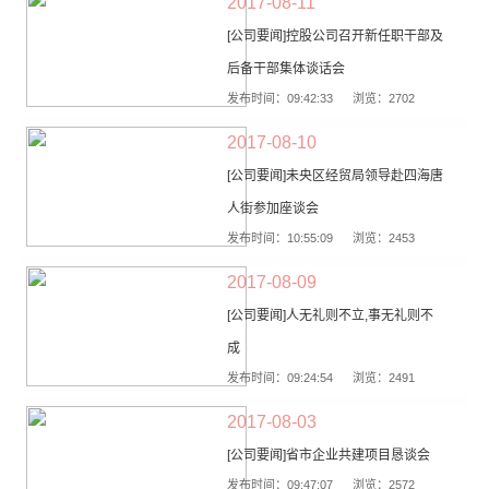
2017-08-11
[公司要闻]控股公司召开新任职干部及
后备干部集体谈话会
发布时间：09:42:33
浏览：2702
2017-08-10
[公司要闻]未央区经贸局领导赴四海唐
人街参加座谈会
发布时间：10:55:09
浏览：2453
2017-08-09
[公司要闻]人无礼则不立,事无礼则不
成
发布时间：09:24:54
浏览：2491
2017-08-03
[公司要闻]省市企业共建项目恳谈会
发布时间：09:47:07
浏览：2572