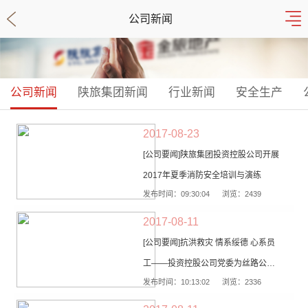
公司新闻
公司新闻
陕旅集团新闻
行业新闻
安全生产
2017-08-23
[公司要闻]陕旅集团投资控股公司开展
2017年夏季消防安全培训与演练
发布时间：09:30:04
浏览：2439
2017-08-11
[公司要闻]抗洪救灾 情系绥德 心系员
工——投资控股公司党委为丝路公司
发布时间：10:13:02
浏览：2336
受灾员工募捐